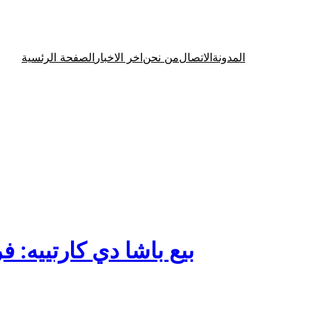
المدونة
الاتصال
من نحن
اخر الاخبار
الصفحة الرئسية
بيع باشا دي كارتييه: ف