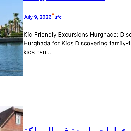
•
July 9, 2026
ufc
Kid Friendly Excursions Hurghada: Disc
Hurghada for Kids Discovering family-f
kids can…