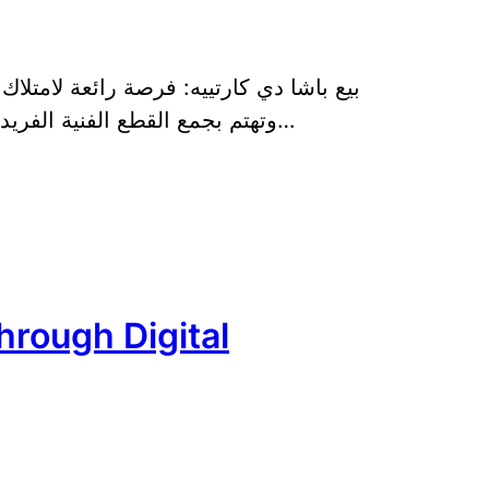
بيع باشا دي كارتييه: فرصة رائعة لامتلا
وتهتم بجمع القطع الفنية الفريدة والنادرة، فإن بيع باشا دي كارتييه يعد فرص…
rough Digital