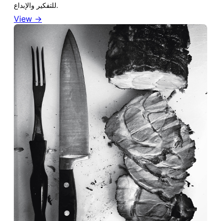
للتفكير والإبداع.
View →