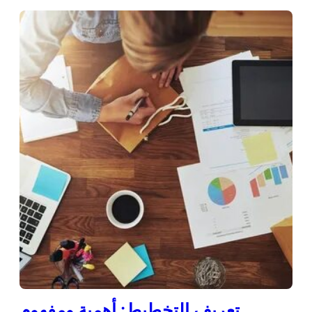
تعريف التخطيط: أهمية ومفهوم