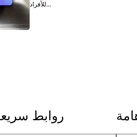
للأفراد…
امة
روابط سريعة