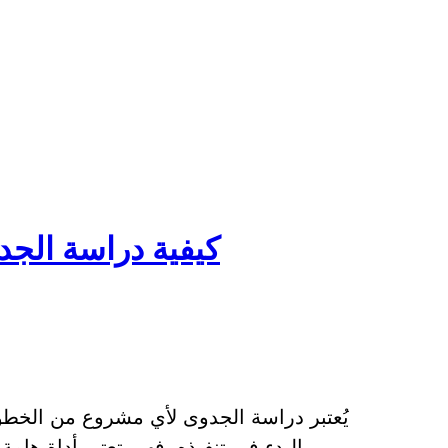
كيفية دراسة الج
يُعتبر دراسة الجدوى لأي مشروع من الخطو
البدء في تنفيذه. فهي تعتبر أداة هامة لتحليل وتقييم فكرة المشروع ومدى جدواه و…