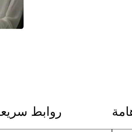
امة
روابط سريعة