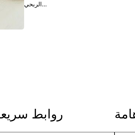
الربحي…
امة
روابط سريعة