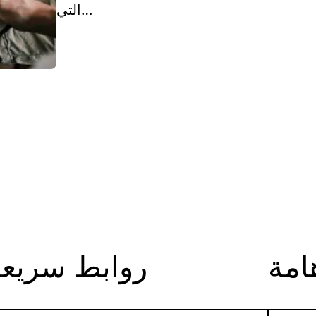
التي…
امة
روابط سريعة