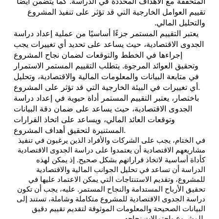
المتحققة مع الأهداف المحددة في الدراسة. كما يتضمن أيضًا
تقييم العوامل الخارجية التي قد تؤثر على تنفيذ المشروع
والتحليل المالي.
يعتبر التقييم المستمر جزءًا أساسيًا من عملية إعداد دراسة
الجدوى الاقتصادية، حيث يساعد على تحديد أي تغييرات يجب
إجراءها في الخطط والتوقعات لضمان نجاح المشروع
وتحقيق العوائد المرجوة. يتطلب التقييم المستمر الاستمرار
في متابعة البيانات والمعلومات المالية والاقتصادية، وتحليل
أي تغييرات في البيئة الخارجية التي قد تؤثر على المشروع.
باختصار، يعتبر التقييم المستمر أداة حيوية في إعداد دراسة
الجدوى الاقتصادية، حيث يساعد على ضمان دقة البيانات
وتوقعات العائد المالي، ويساعد على اتخاذ القرارات
المستنيرة لتحقيق أهداف المشروع.
في الختام، يجب على الشركات والأفراد الذين يرغبون في تنفيذ
مشاريعهم الاقتصادية أن يعتمدوا على دراسة الجدوى الاقتصادية
كأداة أساسية لاتخاذ قراراتهم بشكل صحيح. إذ يمكن لهذه
الدراسة أن تساعد في تحليل الجوانب المالية والاقتصادية
للمشروع، وتقديم الاستنتاجات التي يمكن الاعتماد عليها في
تحقيق الأرباح المستدامة والنجاح المستمر. عليه، يجب أن تكون
دراسة الجدوى الاقتصادية للمشروع متكاملة وشاملة، تستند إلى
البيانات الصحيحة والمعلومات الموثوقة لتقديم تقييم دقيق
للمشروع واحتمالات نجاحه.