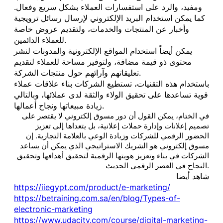
ومفيد، والرد على استفسارات العملاء بشكل سريع وفعال.
كما يمكن استخدام البريد الإلكتروني لإرسال رسائل ترويجية
وأخبار عن المنتجات والخدمات، ولتقديم عروض خاصة
للعملاء الدائمين.
يمكن أيضاً استخدام المواقع الإلكترونية والمدونات لنشر
محتوى ذو قيمة مضافة، ولتوفير مساحة للعملاء لتقديم
تعليقاتهم وآرائهم حول منتجات الشركة.
باستخدام هذه التقنيات، تستطيع الشركات بناء علاقات عملاء
قوية تساعدها على تحقيق الولاء والثقة لدى عملائها، وبالتالي
زيادة مبيعاتها ونجاح أعمالها.
في الختام، يمكن القول أن دور مسوق إلكتروني لا يقتصر على
تصميم إعلانات وإدارة حملات إعلانية، بل يتعداها إلى تعزيز
الحضور الرقمي للشركات وزيادة الوعي بالعلامة التجارية. إن
مسوق إلكتروني هو الشريك الاستراتيجي الذي يمكن أن يساعد
الشركات في بناء وتعزيز هويتها الرقمية لتحقيق أهدافها وتحقيق
النجاح في العصر الرقمي الحديث.
شاهد أيضا
https://iiegypt.com/product/e-marketing/
https://betraining.com.sa/en/blog/Types-of-
electronic-marketing
https://www.udacity.com/course/digital-marketing-