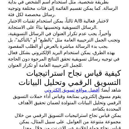
بطريقة شخصية، مثل استخدام اسم الشخص في بداية
الرسالة. كما يمكن تقسيم القائمة إلى فئات مختلفة وتوجيه
رسائل مخصصة لكل فئة.
ثالثاً، يمكن استخدام تقنيات الاختبار A/B لاختبار فعالية
الرسائل التسويقية وتحسينها بناءً على الاستجابة.
وأخيراً، يجب عدم تكرار العنوان في الرسائل التسويقية،
وتجنب الجمل الترحيبية العامة مثل “بالطبع” أو “بالتأكيد”، بل
يجب بدء الرسالة مباشرة بالعرض أو الطلب المقصود.
بهذه الطرق، يمكن استخدام البريد الإلكتروني بشكل فعال
في توجيه رسائل تسويقية تحقق النتائج المرجوة دون الحاجة
للجمل الترحيبية العامة أو تكرار العنوان.
كيفية قياس نجاح استراتيجيات
التسويق الرقمي وتحليل البيانات
شاهد أيضا:
أفضل مواقع تسويق إلكتروني
يقوم مسوق إلكتروني بمتابعة وقياس أداء حملات التسويق
الرقمي وتحليل البيانات المتولدة لضمان تحقيق الأهداف
المحددة بكفاءة.
يمكن قياس نجاح استراتيجيات التسويق الرقمي من خلال
مجموعة متنوعة من العوامل. على سبيل المثال، يمكن
قياس نجاح حملة إعلانية عبر الإنترنت من خلال معدل