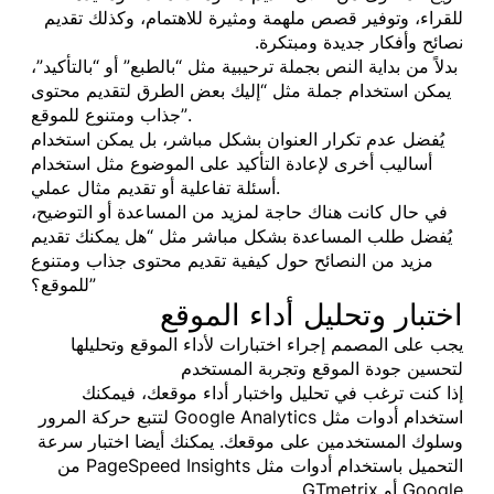
للقراء، وتوفير قصص ملهمة ومثيرة للاهتمام، وكذلك تقديم
نصائح وأفكار جديدة ومبتكرة.
بدلاً من بداية النص بجملة ترحيبية مثل “بالطبع” أو “بالتأكيد”،
يمكن استخدام جملة مثل “إليك بعض الطرق لتقديم محتوى
جذاب ومتنوع للموقع”.
يُفضل عدم تكرار العنوان بشكل مباشر، بل يمكن استخدام
أساليب أخرى لإعادة التأكيد على الموضوع مثل استخدام
أسئلة تفاعلية أو تقديم مثال عملي.
في حال كانت هناك حاجة لمزيد من المساعدة أو التوضيح،
يُفضل طلب المساعدة بشكل مباشر مثل “هل يمكنك تقديم
مزيد من النصائح حول كيفية تقديم محتوى جذاب ومتنوع
للموقع؟”
اختبار وتحليل أداء الموقع
يجب على المصمم إجراء اختبارات لأداء الموقع وتحليلها
لتحسين جودة الموقع وتجربة المستخدم
إذا كنت ترغب في تحليل واختبار أداء موقعك، فيمكنك
استخدام أدوات مثل Google Analytics لتتبع حركة المرور
وسلوك المستخدمين على موقعك. يمكنك أيضا اختبار سرعة
التحميل باستخدام أدوات مثل PageSpeed Insights من
Google أو GTmetrix.