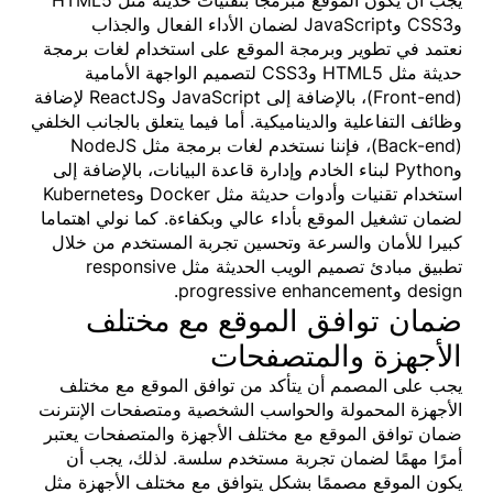
وCSS3 وJavaScript لضمان الأداء الفعال والجذاب
نعتمد في تطوير وبرمجة الموقع على استخدام لغات برمجة
حديثة مثل HTML5 وCSS3 لتصميم الواجهة الأمامية
(Front-end)، بالإضافة إلى JavaScript وReactJS لإضافة
وظائف التفاعلية والديناميكية. أما فيما يتعلق بالجانب الخلفي
(Back-end)، فإننا نستخدم لغات برمجة مثل NodeJS
وPython لبناء الخادم وإدارة قاعدة البيانات، بالإضافة إلى
استخدام تقنيات وأدوات حديثة مثل Docker وKubernetes
لضمان تشغيل الموقع بأداء عالي وبكفاءة. كما نولي اهتماما
كبيرا للأمان والسرعة وتحسين تجربة المستخدم من خلال
تطبيق مبادئ تصميم الويب الحديثة مثل responsive
design وprogressive enhancement.
ضمان توافق الموقع مع مختلف
الأجهزة والمتصفحات
يجب على المصمم أن يتأكد من توافق الموقع مع مختلف
الأجهزة المحمولة والحواسب الشخصية ومتصفحات الإنترنت
ضمان توافق الموقع مع مختلف الأجهزة والمتصفحات يعتبر
أمرًا مهمًا لضمان تجربة مستخدم سلسة. لذلك، يجب أن
يكون الموقع مصممًا بشكل يتوافق مع مختلف الأجهزة مثل