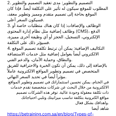
2. التصميم والتطوير: مدى تعقيد التصميم والتطوير
المطلوب للموقع سيكون له تأثير على التكلفة أيضاً. فإذا كان
الموقع بحاجة إلى تصميم متقدم ومميز وتطوير معقد،
فسيكون السعر أعلى.
3. الوظائف والإضافات: إذا كان هناك متطلبات خاصة أو
وظائف إضافية مثل نظام إدارة المحتوى (CMS)، الدفع
الإلكتروني، التسجيل، الحجز أو أي وظيفة أخرى مميزة،
فسيؤثر ذلك على التكلفة.
4. التكاليف الإضافية: يمكن أن ترتبط تكلفة تصميم الموقع
الالكتروني أيضاً بعوامل إضافية مثل خدمات الاستضافة
والنطاق، وحماية الأمان، والدعم الفني.
بالإضافة إلى ذلك، يمكن أن تكون الخبرة والاحترافية للفريق
المتخصص في تصميم وتطوير المواقع الالكترونية عاملاً
مؤثراً أيضاً في تحديد السعر النهائي.
في الختام، يمكن تحسين استثماراتك في تصميم وتطوير المواقع
الالكترونية من خلال البحث عن شركات متخصصة تقدم خدمات
ذات تكلفة معقولة وجودة عالية. توفر هذه الشركات تصميم
مواقع الكترونية بتكلفة تناسب ميزانيتك وتلبي احتياجاتك
واهدافك بشكل فعال.
شاهد أيضا
https://betraining.com.sa/en/blog/Types-of-