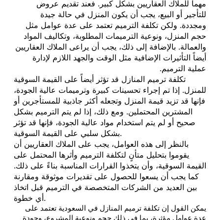
مهماً للملاك العقاريين بشكل كبير. فعند تقديم عروض
للتأجير أو البيع، يجب أن يكون المنزل في حالة جيدة
ومجددة. ولكن تكلفة الترميم تعتمد على عدة عوامل مثل
حجم المنزل، ونوعية الترميمات المطلوبة، وتكاليف المواد
والعمالة. بالإضافة إلى ذلك، يجب أن يراعى الملاك العقاريين
أيضاً التأثيرات الإضافية مثل الوقت والجهد اللازم لإدارة
عملية الترميم.
تكلفة ترميم المنازل قد تؤثر أيضاً على القيمة السوقية
للمنزل. إذا تم إجراء تحسينات كبيرة وترميمات عالية الجودة،
فإنها قد تزيد قيمة المنزل وتجعله أكثر جاذبية للمستأجرين أو
المشترين المحتملين. ومع ذلك، إذا لم يتم الترميم بشكل
صحيح أو لم يتم استخدام مواد عالية الجودة، فإنها قد تؤثر
بشكل سلبي على القيمة السوقية.
بالنظر إلى هذه العوامل، يجب على الملاك العقاريين أن
يقوموا بتحليل متأنٍ لتكلفة الترميم وأثرها المحتمل على
القيمة السوقية، وأن يتخذوا القرارات المناسبة بناءً على ذلك.
كما يجب أن يسعوا للحصول على تقديرات موثوقة ومقارنة
بين العديد من الشركات المتخصصة في الترميم قبل اتخاذ
أي خطوة.
يمكن القول إن تكلفة ترميم المنازل في السعودية تعتمد على
عدة عوامل مؤثرة، بما في ذلك حجم ونوعية المشروع، وجودة