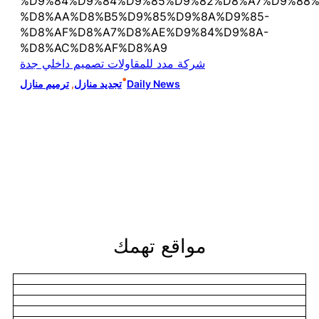
%D9%84%D9%84%D9%85%D9%82%D8%A7%D9%88%
%D8%AA%D8%B5%D9%85%D9%8A%D9%85-
%D8%AF%D8%A7%D8%AE%D9%84%D9%8A-
%D8%AC%D8%AF%D8%A9
شركة مدد للمقاولات تصميم داخلي جدة
•
Daily News
تجديد منازل
, 
ترميم منازل
مواقع تهمك