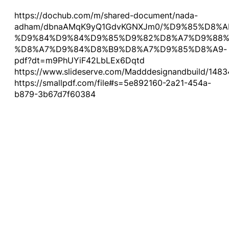
https://dochub.com/m/shared-document/nada-
adham/dbnaAMqK9yQ1GdvKGNXJm0/%D9%85%D8%A
%D9%84%D9%84%D9%85%D9%82%D8%A7%D9%88%
%D8%A7%D9%84%D8%B9%D8%A7%D9%85%D8%A9-
pdf?dt=m9PhUYiF42LbLEx6Dqtd
https://www.slideserve.com/Madddesignandbuild/148
https://smallpdf.com/file#s=5e892160-2a21-454a-
b879-3b67d7f60384