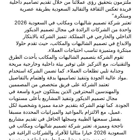
ملتزمون بتحقيق رؤى عملائنا من خلال تقديم تصاميم داخلية
فريدة تعكس الثقافة والتقاليد السعودية بطريقة عصرية
ومبتكرة.”
تعتبر شركة تصميم شاليهات ومكاتب في السعودية 2026
واحدة من الشركات الرائدة في مجال تصميم الديكور
الداخلي والخارجي في المملكة. تتميز الشركة بالابتكار
والابداع في تصميم الشاليهات والمكاتب، حيث تقدم حلولا
مبتكرة ومتميزة تناسب احتياجات العملاء.
تقوم الشركة بتصميم الشاليهات والمكاتب بأحدث الطرق
والتقنيات، مع التركيز على توفير بيئة داخلية وخارجية مريحة
وجذابة تلبي تطلعات العملاء. كما تضمن الشركة استخدام
مواد عالية الجودة وتنفيذ تصاميمها بدقة واهتمام بالتفاصيل.
تعتمد الشركة على فريق متخصص من المصممين
والمهندسين المحترفين الذين يمتلكون خبرة واسعة في
مجال تصميم الديكور وتنفيذ المشاريع بأعلى مستويات
الجودة. كما تهتم الشركة بتقديم خدمة مميزة وشخصية لكل
عميل، مع الالتزام بالمواعيد والميزانيات المحددة مسبقا.
بفضل سمعتها الطيبة وسجلها الحافل في تقديم مشاريع
ناجحة ومميزة، تعتبر شركة تصميم شاليهات ومكاتب في
السعودية 2026 خيارا مثاليا للأفراد والشركات الراغبة في
تصميم وتنفيذ مشاريعها بطريقة ابداعية ومتميزة.