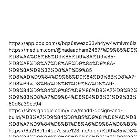
https://app.box.com/s/bqz6swezc63vh4yw4wmivrc6lzl
https://medium.com/@nadaadham2467/%D9%85%D
%D8%AA%D8%B5%D9%85%D9%8A%D9%85-
%D8%AF%D8%A7%D8%AE%D9%84%D9%8A-
%D9%8A%D9%82%D8%AF%D9%85-
%D8%AD%D9%84%D9%88%D9%84%D9%8B%D8%A7-
%D8%B9%D8%B5%D8%B1%D9%8A%D8%A9-
%D9%84%D9%84%D9%85%D9%86%D8%A7%D8%B2%
%D9%88%D8%A7%D9%84%D8%B4%D8%B1%D9%83%
60d6a39cc94f
https://sites.google.com/view/madd-design-and-
build/%D8%A7%D9%84%D8%B5%D9%81%D8%AD%D8
%D8%A7%D9%84%D8%B1%D8%A6%D9%8A%D8%B3
https://6a218c1b4be7e.site123.me/blog/%D9%85%D