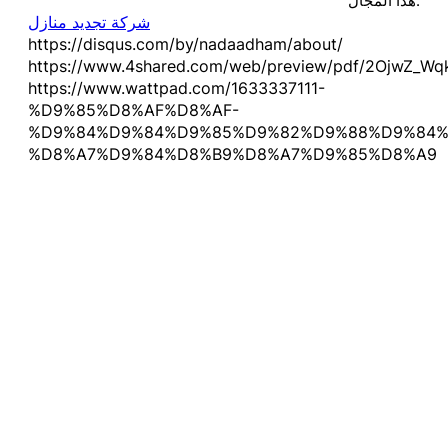
هذا المجال.
شركة تجديد منازل
https://disqus.com/by/nadaadham/about/
https://www.4shared.com/web/preview/pdf/2OjwZ_Wq
https://www.wattpad.com/1633337111-
%D9%85%D8%AF%D8%AF-
%D9%84%D9%84%D9%85%D9%82%D9%88%D9%84%
%D8%A7%D9%84%D8%B9%D8%A7%D9%85%D8%A9