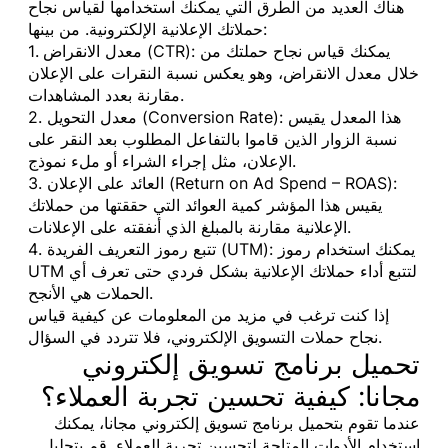
هناك العديد من الطرق التي يمكنك استخدامها لقياس نجاح
حملاتك الإعلانية الإلكترونية. من بينها:
1. معدل الانقراض (CTR): يمكنك قياس نجاح حملتك من
خلال معدل الانقراض، وهو يعكس نسبة النقرات على الإعلان
مقارنة بعدد المشاهدات.
2. معدل التحويل (Conversion Rate): هذا المعدل يقيس
نسبة الزوار الذين قاموا بالتفاعل المطلوب بعد النقر على
الإعلان، مثل إجراء الشراء أو ملء نموذج.
3. العائد على الإعلان (Return on Ad Spend – ROAS):
يقيس هذا المؤشر كمية العوائد التي حققتها من حملاتك
الإعلانية مقارنة بالمبلغ الذي أنفقته على الإعلانات.
4. تتبع رموز التعريف الفريدة (UTM): يمكنك استخدام رموز
UTM لتتبع أداء حملاتك الإعلانية بشكل فردي حتى تعرف أي
الحملات هي الأنجح.
إذا كنت ترغب في مزيد من المعلومات عن كيفية قياس
نجاح حملات التسويق الإلكتروني، فلا تتردد في السؤال.
تحميل برنامج تسويق إلكتروني
مجانا: كيفية تحسين تجربة العملاء؟
عندما تقوم بتحميل برنامج تسويق إلكتروني مجانا، يمكنك
استخدام الأدوات المتاحة لتحسين تجربة العملاء. قم بتحليل