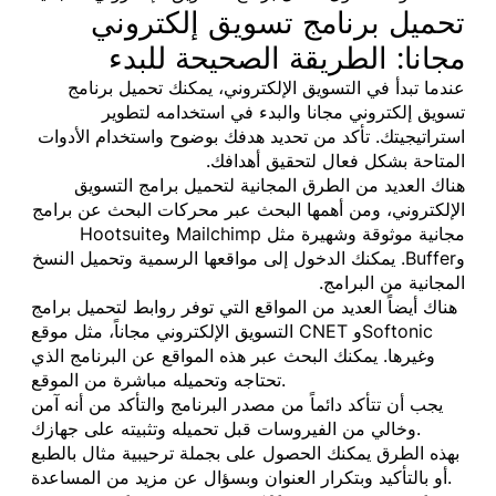
تحميل برنامج تسويق إلكتروني
مجانا: الطريقة الصحيحة للبدء
عندما تبدأ في التسويق الإلكتروني، يمكنك تحميل برنامج
تسويق إلكتروني مجانا والبدء في استخدامه لتطوير
استراتيجيتك. تأكد من تحديد هدفك بوضوح واستخدام الأدوات
المتاحة بشكل فعال لتحقيق أهدافك.
هناك العديد من الطرق المجانية لتحميل برامج التسويق
الإلكتروني، ومن أهمها البحث عبر محركات البحث عن برامج
مجانية موثوقة وشهيرة مثل Mailchimp وHootsuite
وBuffer. يمكنك الدخول إلى مواقعها الرسمية وتحميل النسخ
المجانية من البرامج.
هناك أيضاً العديد من المواقع التي توفر روابط لتحميل برامج
التسويق الإلكتروني مجاناً، مثل موقع CNET وSoftonic
وغيرها. يمكنك البحث عبر هذه المواقع عن البرنامج الذي
تحتاجه وتحميله مباشرة من الموقع.
يجب أن تتأكد دائماً من مصدر البرنامج والتأكد من أنه آمن
وخالي من الفيروسات قبل تحميله وتثبيته على جهازك.
بهذه الطرق يمكنك الحصول على بجملة ترحيبية مثال بالطبع
أو بالتأكيد وبتكرار العنوان وبسؤال عن مزيد من المساعدة.