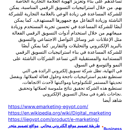
تساعدهم على بناء وتعزيز الهوية العلامة التجارية الخاصة
بهم. من خلال استراتيجيات التسويق الرقمي المناسبة، يمكن
للشركة المساعدة في زيادة الوعي بالعلامة التجارية للشركة
الناشئة وزيادة التفاعل مع جمهورها المستهدف. كما يمكن
أيضًا للشركة المساعدة في تحسين تجربة المستخدم وزيادة
مبيعاتهم من خلال استخدام أدوات التسويق الرقمي الفعالة
مثل الإعلانات عبر وسائل التواصل الاجتماعي والتسويق
بالبريد الإلكتروني والتحليلات والتقارير. كما يمكن أيضًا
للشركة المساعدة في بناء استراتيجيات التسويق الرقمي
المستدامة والمستقبلية التي تساعد الشركات الناشئة على
النمو والتوسع في السوق.
في النهاية، تظل شركة تسويق إلكتروني الرائدة هي التي
تستطيع تقديم استراتيجيات ناجحة وحلول فعالة لعملائها. وبفضل
تحديثها المستمر للتكنولوجيا ومواكبتها لأحدث الاتجاهات،
تستطيع هذه الشركة تحقيق نتائج ملموسة لعملائها وتحقيق
نجاحات باهرة في مجال التسويق الإلكتروني.
شاهد أيضا
https://www.emarketing-egypt.com/
https://en.wikipedia.org/wiki/Digital_marketing
https://iiegypt.com/product/e-marketing/
طريقة تصميم موقع الكتروني مجاني
, 
مواقع تصميم متجر
•
Business