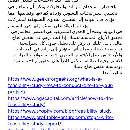
باختصار، استخدام البيانات والتحليلات يمكن أن يساهم في
تحسين استراتيجيات التسويق وزيادة كفاءتها وفعاليتها، مما
يؤدي في النهاية إلى تحسين الجدوى التسويقية للشركات
وزيادة العوائد على استثماراتها في التسويق.
في النهاية، يتضح أن الجدوى التسويقية هي العنصر الحاسم في
تحقيق الأرباح المناسبة لعملك. إذا كنت ترغب في تحقيق نجاح
مالي دائم، عليك أن تركز على تحليل جدوى كل استراتيجية
تسويقية تنفذها، وضمان أنها ستؤدي إلى زيادة في المبيعات
والأرباح. من خلال الاهتمام بالجدوى التسويقية واتخاذ القرارات
الاستراتيجية الصائبة، ستكون قادراً على تحقيق أرباح مستقرة
ومناسبة تعكس نجاح عملك.
شاهد أيضا
https://www.geeksforgeeks.org/what-is-a-
feasibility-study-how-to-conduct-one-for-your-
project/
https://www.ogscapital.com/article/how-to-do-
feasibility-study/
https://www.shopify.com/blog/feasibility-study
https://www.profitableventure.com/steps-write-
feasibility-study-report/
دراسة الجدوى
, 
دراسة جدوى للمشاريع الصغيرة
, 
طريقة