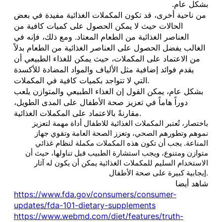
بشكل عام.
من ناحية أخرى، قد تكون المكملات الغذائية مفيدة في بعض
الحالات حيث لا يمكن الحصول على كميات كافية من
العناصر الغذائية من الطعام المعتاد. ومع ذلك، فإنه في
الغالب يفضل الحصول على العناصر الغذائية من الطعام بدلاً
من الاعتماد على المكملات، حيث يمكن للغذاء الطبيعي أن
يقدم فوائد إضافية مثل الألياف والمواد المضادة للأكسدة
التي لا تتواجد بكميات كافية في المكملات.
بشكل عام، يمكن القول إن الغذاء الطبيعي والمتوازن يلعب
دوراً هاماً في تعزيز صحة الأطفال على المدى الطويل،
مقارنةً بالاعتماد على المكملات الغذائية.
باختصار، تُعتبر المكملات الغذائية للاطفال أداة مهمة لتعزيز
نموهم وتطورهم الصحي، وتعزز الصحة العامة وتقوي جهاز
المناعة. يجب أن تكون هذه المكملات مكملة لنظام غذائي
متوازن ومتنوع، ويجب استشارة الطبيب قبل تناولها، حيث أن
الاستخدام السليم للمكملات الغذائية يمكن أن يكون له آثار
إيجابية كبيرة على صحة الأطفال.
شاهد أيضا
https://www.fda.gov/consumers/consumer-
updates/fda-101-dietary-supplements
https://www.webmd.com/diet/features/truth-