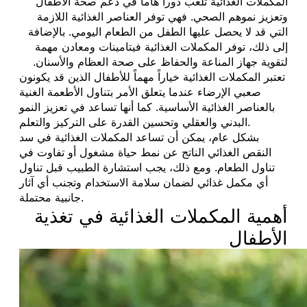
المكملات الغذائية تلعب دوراً هاماً في دعم صحة الأطفال
وتعزيز نموهم الصحي. فهي توفر العناصر الغذائية اللازمة
التي قد لا يحصل عليها الطفل من الطعام اليومي. بالإضافة
إلى ذلك، توفر المكملات الغذائية فيتامينات ومعادن مهمة
لتقوية جهاز المناعة والحفاظ على صحة العظام والأسنان.
تعتبر المكملات الغذائية خياراً مهماً للأطفال الذين قد يكونون
صعبي الإرضاء عندما يتعلق الأمر بتناول الأطعمة الغنية
بالعناصر الغذائية الأساسية. كما أنها تساعد في تعزيز النمو
البدني والعقلي وتحسين القدرة على التركيز والتعلم.
بشكل عام، يمكن أن تساعد المكملات الغذائية في سد
النقص الغذائي الناتج عن نمط حياة مشغول أو تفاوت في
تناول الطعام. ومع ذلك، يجب استشارة الطبيب قبل تناول
أي مكمل غذائي لضمان سلامة الاستخدام وتجنب أي آثار
جانبية محتملة.
أهمية المكملات الغذائية في تغذية
الأطفال