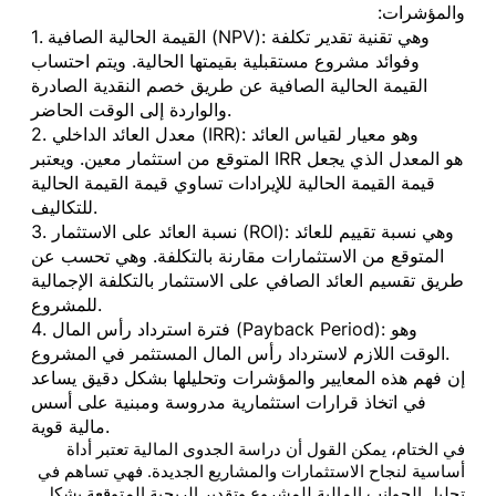
والمؤشرات:
1. القيمة الحالية الصافية (NPV): وهي تقنية تقدير تكلفة
وفوائد مشروع مستقبلية بقيمتها الحالية. ويتم احتساب
القيمة الحالية الصافية عن طريق خصم النقدية الصادرة
والواردة إلى الوقت الحاضر.
2. معدل العائد الداخلي (IRR): وهو معيار لقياس العائد
المتوقع من استثمار معين. ويعتبر IRR هو المعدل الذي يجعل
قيمة القيمة الحالية للإيرادات تساوي قيمة القيمة الحالية
للتكاليف.
3. نسبة العائد على الاستثمار (ROI): وهي نسبة تقييم للعائد
المتوقع من الاستثمارات مقارنة بالتكلفة. وهي تحسب عن
طريق تقسيم العائد الصافي على الاستثمار بالتكلفة الإجمالية
للمشروع.
4. فترة استرداد رأس المال (Payback Period): وهو
الوقت اللازم لاسترداد رأس المال المستثمر في المشروع.
إن فهم هذه المعايير والمؤشرات وتحليلها بشكل دقيق يساعد
في اتخاذ قرارات استثمارية مدروسة ومبنية على أسس
مالية قوية.
في الختام، يمكن القول أن دراسة الجدوى المالية تعتبر أداة
أساسية لنجاح الاستثمارات والمشاريع الجديدة. فهي تساهم في
تحليل الجوانب المالية للمشروع وتقدير الربحية المتوقعة بشكل