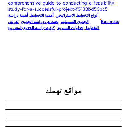
comprehensive-guide-to-conducting-a-feasibility-
study-for-a-successful-project-f3138bd53bc5
أنواع التخطيط الاستراتيجي
, 
أهمية التخطيط
, 
أهمية دراسة
•
Business
الجدوى التسويقية
, 
بحث عن دراسة الجدوى
, 
تعريف
التخطيط
, 
خطوات التسويق
, 
كيفيه دراسه الجدوى لمشروع
مواقع تهمك